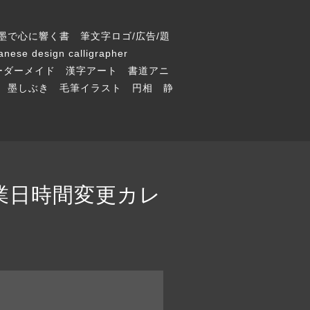
墨で心に響く書 筆文字ロゴ/広告/題
 design calligrapher
 オーダーメイド 漢字アート 書道アニ
 墨しぶき 毛筆イラスト 円相 静
 休業日時間変更カレ