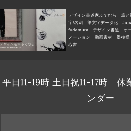
デザイン書道家ふでむら 筆と
字/名刺 筆文字データ化 Japanese
fudemura デザイン書道
メーション 動画素材 墨模様
心書
平日11-19時 土日祝11-17時
ンダー