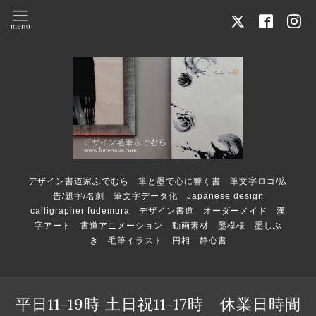
デザイン書道家ふでむら 筆と墨で心に響く書 筆文字ロゴ/広
告/題字/名刺 筆文字データ化 Japanese design
calligrapher fudemura デザイン書道 オーダーメイド 漢
字アート 書道アニメーション 動画素材 墨模様 墨しぶ
き 毛筆イラスト 円相 静心書
平日11-19時 土日祝11-17時 休業日時間