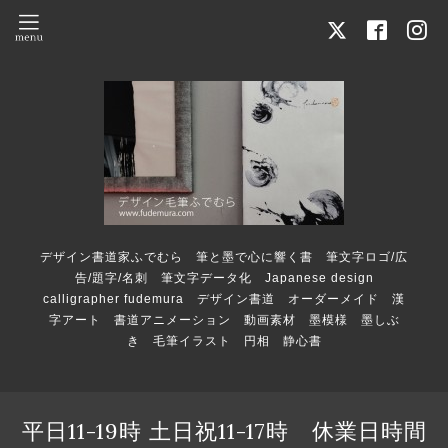
デザイン書道家ふでむら 筆と墨で心に響く書 筆文字ロゴ/広
告/題字/名刺 筆文字データ化 Japanese design
calligrapher fudemura デザイン書道 オーダーメイド 漢
字アート 書道アニメーション 動画素材 墨模様 墨しぶ
き 毛筆イラスト 円相 静心書
平日11-19時 土日祝11-17時 休業日時間