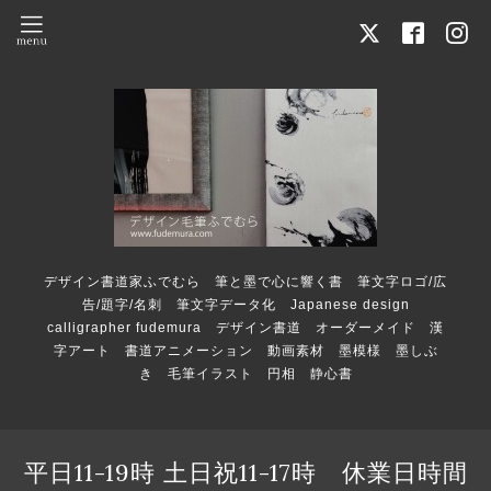
デザイン書道家ふでむら 筆と墨で心に響く書 筆文字ロゴ/広
告/題字/名刺 筆文字データ化 Japanese design
calligrapher fudemura デザイン書道 オーダーメイド 漢
字アート 書道アニメーション 動画素材 墨模様 墨しぶ
き 毛筆イラスト 円相 静心書
平日11-19時 土日祝11-17時 休業日時間