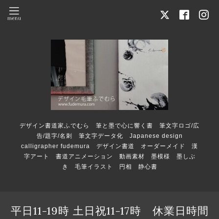
デザイン書道家ふでむら 筆と墨で心に響く書 筆文字ロゴ/広
告/題字/名刺 筆文字データ化 Japanese design
calligrapher fudemura デザイン書道 オーダーメイド 漢
字アート 書道アニメーション 動画素材 墨模様 墨しぶ
き 毛筆イラスト 円相 静心書
平日11-19時 土日祝11-17時 休業日時間