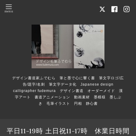
デザイン書道家ふでむら 筆と墨で心に響く書 筆文字ロゴ/広
告/題字/名刺 筆文字データ化 Japanese design
calligrapher fudemura デザイン書道 オーダーメイド 漢
字アート 書道アニメーション 動画素材 墨模様 墨しぶ
き 毛筆イラスト 円相 静心書
平日11-19時 土日祝11-17時 休業日時間