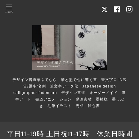
デザイン書道家ふでむら 筆と墨で心に響く書 筆文字ロゴ/広
告/題字/名刺 筆文字データ化 Japanese design
calligrapher fudemura デザイン書道 オーダーメイド 漢
字アート 書道アニメーション 動画素材 墨模様 墨しぶ
き 毛筆イラスト 円相 静心書
平日11-19時 土日祝11-17時 休業日時間