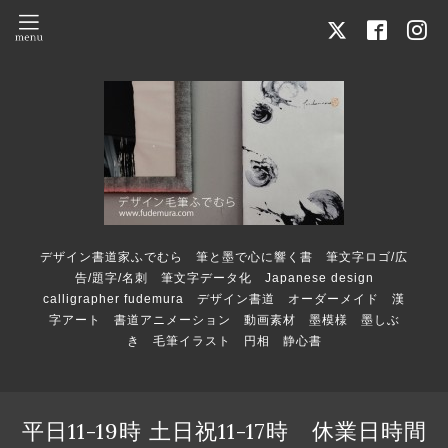
デザイン書道家ふでむら 筆と墨で心に響く書 筆文字ロゴ/広
告/題字/名刺 筆文字データ化 Japanese design
calligrapher fudemura デザイン書道 オーダーメイド 漢
字アート 書道アニメーション 動画素材 墨模様 墨しぶ
き 毛筆イラスト 円相 静心書
平日11-19時 土日祝11-17時 休業日時間