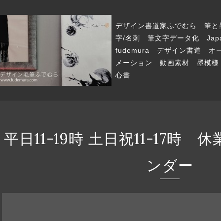
デザイン書道家ふでむら 筆と
字/名刺 筆文字データ化 Japanese
fudemura デザイン書道
メーション 動画素材 墨模様
心書
平日11-19時 土日祝11-17時
ンダー