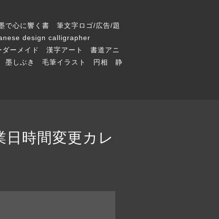
墨で心に響く書 筆文字ロゴ/広告/題
 design calligrapher
 オーダーメイド 漢字アート 書道アニ
 墨しぶき 毛筆イラスト 円相 静
 休業日時間変更カレ