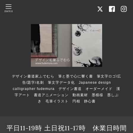
デザイン書道家ふでむら 筆と墨で心に響く書 筆文字ロゴ/広
告/題字/名刺 筆文字データ化 Japanese design
calligrapher fudemura デザイン書道 オーダーメイド 漢
字アート 書道アニメーション 動画素材 墨模様 墨しぶ
き 毛筆イラスト 円相 静心書
平日11-19時 土日祝11-17時 休業日時間