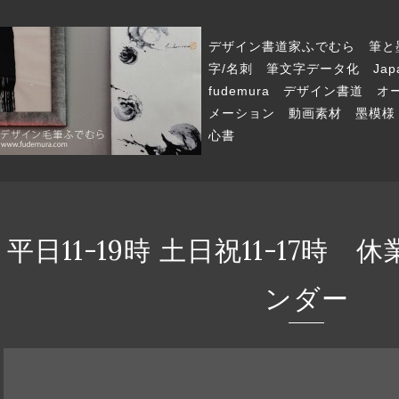
デザイン書道家ふでむら 筆と
字/名刺 筆文字データ化 Japanese
fudemura デザイン書道
メーション 動画素材 墨模様
心書
平日11-19時 土日祝11-17時
ンダー