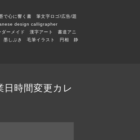
墨で心に響く書 筆文字ロゴ/広告/題
 design calligrapher
 オーダーメイド 漢字アート 書道アニ
 墨しぶき 毛筆イラスト 円相 静
 休業日時間変更カレ