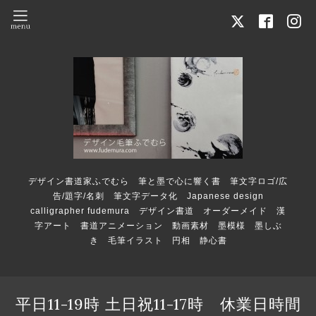
デザイン書道家ふでむら 筆と墨で心に響く書 筆文字ロゴ/広
告/題字/名刺 筆文字データ化 Japanese design
calligrapher fudemura デザイン書道 オーダーメイド 漢
字アート 書道アニメーション 動画素材 墨模様 墨しぶ
き 毛筆イラスト 円相 静心書
平日11-19時 土日祝11-17時 休業日時間