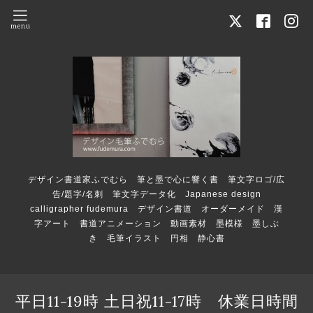
デザイン書道家ふでむら 筆と墨で心に響く書 筆文字ロゴ/広
告/題字/名刺 筆文字データ化 Japanese design
calligrapher fudemura デザイン書道 オーダーメイド 漢
字アート 書道アニメーション 動画素材 墨模様 墨しぶ
き 毛筆イラスト 円相 静心書
平日11-19時 土日祝11-17時 休業日時間