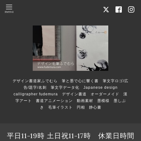
デザイン書道家ふでむら 筆と墨で心に響く書 筆文字ロゴ/広
告/題字/名刺 筆文字データ化 Japanese design
calligrapher fudemura デザイン書道 オーダーメイド 漢
字アート 書道アニメーション 動画素材 墨模様 墨しぶ
き 毛筆イラスト 円相 静心書
平日11-19時 土日祝11-17時 休業日時間