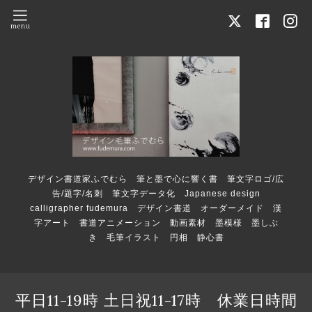
デザイン書道家ふでむら 筆と墨で心に響く書 筆文字ロゴ/広
告/題字/名刺 筆文字データ化 Japanese design
calligrapher fudemura デザイン書道 オーダーメイド 漢
字アート 書道アニメーション 動画素材 墨模様 墨しぶ
き 毛筆イラスト 円相 静心書
平日11-19時 土日祝11-17時 休業日時間