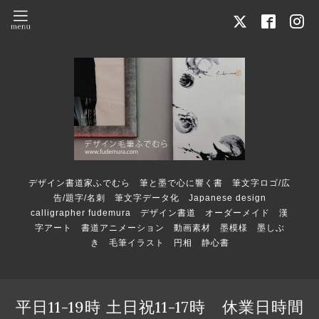
デザイン書道家ふでむら 筆と墨で心に響く書 筆文字ロゴ/広
告/題字/名刺 筆文字データ化 Japanese design
calligrapher fudemura デザイン書道 オーダーメイド 漢
字アート 書道アニメーション 動画素材 墨模様 墨しぶ
き 毛筆イラスト 円相 静心書
平日11-19時 土日祝11-17時 休業日時間