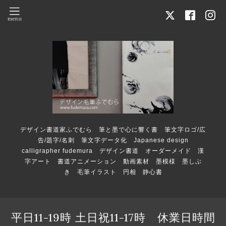
デザイン書道家ふでむら 筆と墨で心に響く書 筆文字ロゴ/広
告/題字/名刺 筆文字データ化 Japanese design
calligrapher fudemura デザイン書道 オーダーメイド 漢
字アート 書道アニメーション 動画素材 墨模様 墨しぶ
き 毛筆イラスト 円相 静心書
平日11-19時 土日祝11-17時 休業日時間