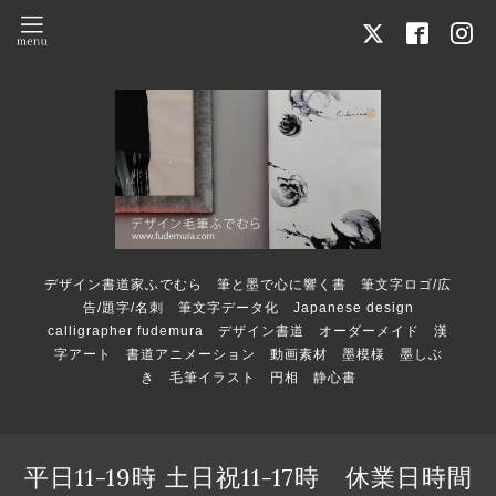
デザイン書道家ふでむら 筆と墨で心に響く書 筆文字ロゴ/広
告/題字/名刺 筆文字データ化 Japanese design
calligrapher fudemura デザイン書道 オーダーメイド 漢
字アート 書道アニメーション 動画素材 墨模様 墨しぶ
き 毛筆イラスト 円相 静心書
平日11-19時 土日祝11-17時 休業日時間