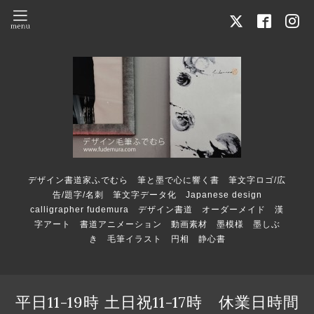
デザイン書道家ふでむら 筆と墨で心に響く書 筆文字ロゴ/広
告/題字/名刺 筆文字データ化 Japanese design
calligrapher fudemura デザイン書道 オーダーメイド 漢
字アート 書道アニメーション 動画素材 墨模様 墨しぶ
き 毛筆イラスト 円相 静心書
平日11-19時 土日祝11-17時 休業日時間