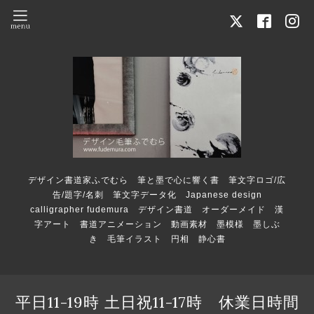
デザイン書道家ふでむら 筆と墨で心に響く書 筆文字ロゴ/広
告/題字/名刺 筆文字データ化 Japanese design
calligrapher fudemura デザイン書道 オーダーメイド 漢
字アート 書道アニメーション 動画素材 墨模様 墨しぶ
き 毛筆イラスト 円相 静心書
平日11-19時 土日祝11-17時 休業日時間