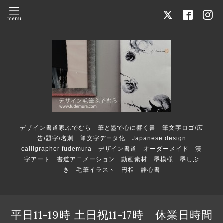
デザイン書道家ふでむら 筆と墨で心に響く書 筆文字ロゴ/広
告/題字/名刺 筆文字データ化 Japanese design
calligrapher fudemura デザイン書道 オーダーメイド 漢
字アート 書道アニメーション 動画素材 墨模様 墨しぶ
き 毛筆イラスト 円相 静心書
平日11-19時 土日祝11-17時 休業日時間