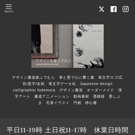
デザイン書道家ふでむら 筆と墨で心に響く書 筆文字ロゴ/広
告/題字/名刺 筆文字データ化 Japanese design
calligrapher fudemura デザイン書道 オーダーメイド 漢
字アート 書道アニメーション 動画素材 墨模様 墨しぶ
き 毛筆イラスト 円相 静心書
平日11-19時 土日祝11-17時 休業日時間