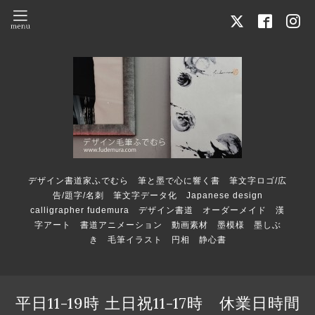
デザイン書道家ふでむら 筆と墨で心に響く書 筆文字ロゴ/広
告/題字/名刺 筆文字データ化 Japanese design
calligrapher fudemura デザイン書道 オーダーメイド 漢
字アート 書道アニメーション 動画素材 墨模様 墨しぶ
き 毛筆イラスト 円相 静心書
平日11-19時 土日祝11-17時 休業日時間