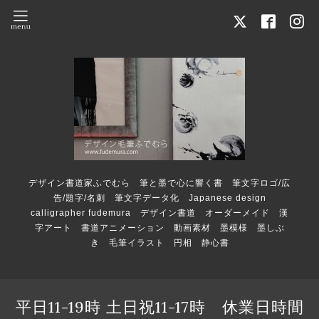
デザイン書道家ふでむら 筆と墨で心に響く書 筆文字ロゴ/広
告/題字/名刺 筆文字データ化 Japanese design
calligrapher fudemura デザイン書道 オーダーメイド 漢
字アート 書道アニメーション 動画素材 墨模様 墨しぶ
き 毛筆イラスト 円相 静心書
平日11-19時 土日祝11-17時 休業日時間